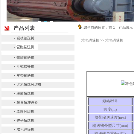
您当前的位置：
首页
- 产品展示
堆包码垛机
>> 堆包码垛机
规格型号
跨度(m)
胶带输送速度(m/s)
输送物外型尺寸(mm)
输送物单重(kg/件)